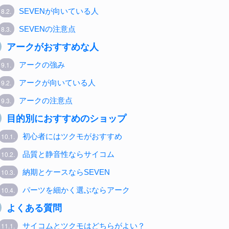
8.2.
SEVENが向いている人
8.3.
SEVENの注意点
アークがおすすめな人
9.1.
アークの強み
9.2.
アークが向いている人
9.3.
アークの注意点
.
目的別におすすめのショップ
10.1.
初心者にはツクモがおすすめ
10.2.
品質と静音性ならサイコム
10.3.
納期とケースならSEVEN
10.4.
パーツを細かく選ぶならアーク
.
よくある質問
11.1.
サイコムとツクモはどちらがよい？