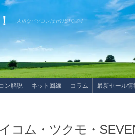
！
大切なパソコンはぜひBTOで！
コン解説
ネット回線
コラム
最新セール情
イコム・ツクモ・SEV