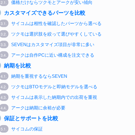
2.1.
価格だけならツクモとアークが安い傾向
カスタマイズできるパーツを比較
3.1.
サイコムは相性を確認したパーツから選べる
3.2.
ツクモは選択肢を絞って選びやすくしている
3.3.
SEVENはカスタマイズ項目が非常に多い
3.4.
アークは自作PCに近い構成を注文できる
納期を比較
4.1.
納期を重視するならSEVEN
4.2.
ツクモはBTOモデルと即納モデルを選べる
4.3.
サイコムは表示した納期内での出荷を重視
4.4.
アークは納期に余裕が必要
保証とサポートを比較
5.1.
サイコムの保証