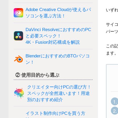
Adobe Creative Cloudが使えるパ
いず
ソコンを選ぶ方法！
サイ
DaVinci ResolveにおすすめのPC
パー
と必要スペック！
4K・Fusion対応構成を解説
この
ます
BlenderにおすすめのBTOパソコ
ン！
② 使用目的から選ぶ
クリエイター向けPCの選び方！
スペックが全然違います！用途
別のおすすめ紹介
1.
2.
イラスト制作向けPCを買う方