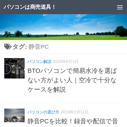
パソコンは商売道具！
コンテンツへスキップ
タグ:
静音PC
パソコン解説
2026年8月1日
BTOパソコンで簡易水冷を選ば
ない方がよい人｜空冷で十分な
ケースを解説
パソコンの選び方
2019年2月11日
静音PCを比較！録音や配信で音