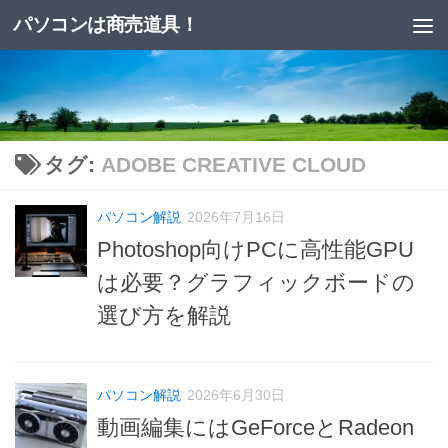
パソコンは商売道具！
コンテンツへスキップ
タグ:
ADOBE CREATIVE CLOUD
パソコン解説
2026年7月16日
Photoshop向けPCに高性能GPU
は必要？グラフィックボードの
選び方を解説
パソコン解説
2026年6月30日
動画編集にはGeForceとRadeon