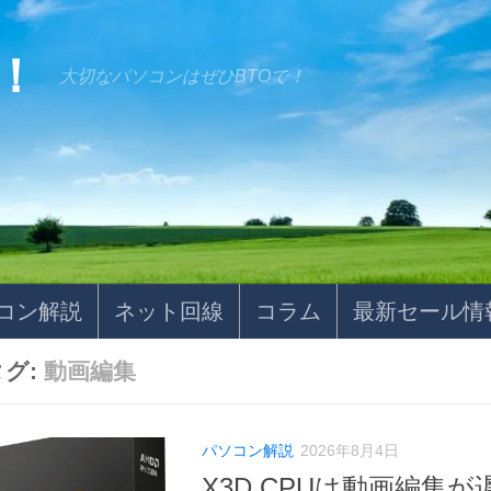
！
大切なパソコンはぜひBTOで！
コン解説
ネット回線
コラム
最新セール情
タグ:
動画編集
パソコン解説
2026年8月4日
X3D CPUは動画編集